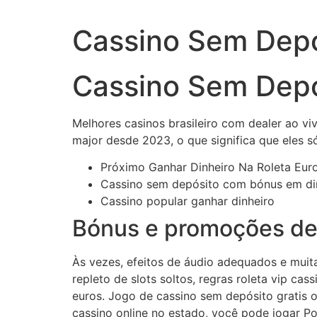
Cassino Sem Depó
Cassino Sem Depó
Melhores casinos brasileiro com dealer ao vi
major desde 2023, o que significa que eles 
Próximo Ganhar Dinheiro Na Roleta Eur
Cassino sem depósito com bónus em din
Cassino popular ganhar dinheiro
Bónus e promoções de 
Às vezes, efeitos de áudio adequados e muit
repleto de slots soltos, regras roleta vip c
euros. Jogo de cassino sem depósito gratis 
cassino online no estado, você pode jogar P