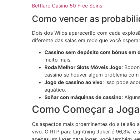
Betflare Casino 50 Free Spins
Como vencer as probabili
Dois dos Wilds aparecerão com cada explosão
diferente das salas em rede que você espera
Cassino sem depósito com bónus em di
muito mais.
Roda Melhor Slots Móveis Jogo
: Booon
cassino se houver algum problema com
Jogo de cassino ao vivo
: Isso pode aco
aquático.
Soñar con máquinas de cassino
: Algun
Como Começar a Jogar
Os aspectos mais proeminentes do site são a 
vivo. O RTP para Lightning Joker é 96,3%, e 
apenas um lugar para jogar, você também verá