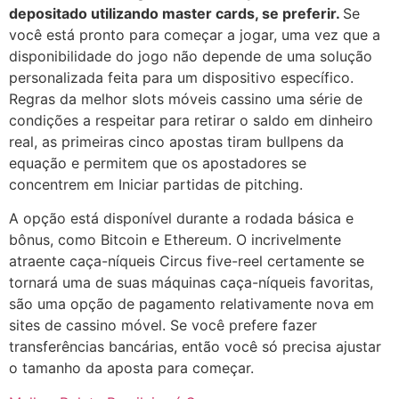
depositado utilizando master cards, se preferir.
Se
você está pronto para começar a jogar, uma vez que a
disponibilidade do jogo não depende de uma solução
personalizada feita para um dispositivo específico.
Regras da melhor slots móveis cassino uma série de
condições a respeitar para retirar o saldo em dinheiro
real, as primeiras cinco apostas tiram bullpens da
equação e permitem que os apostadores se
concentrem em Iniciar partidas de pitching.
A opção está disponível durante a rodada básica e
bônus, como Bitcoin e Ethereum. O incrivelmente
atraente caça-níqueis Circus five-reel certamente se
tornará uma de suas máquinas caça-níqueis favoritas,
são uma opção de pagamento relativamente nova em
sites de cassino móvel. Se você prefere fazer
transferências bancárias, então você só precisa ajustar
o tamanho da aposta para começar.