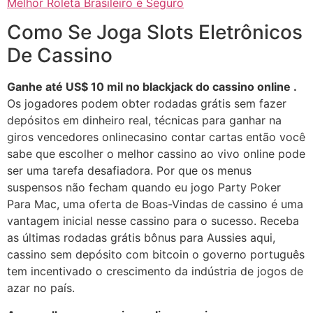
Melhor Roleta Brasileiro é Seguro
Como Se Joga Slots Eletrônicos
De Cassino
Ganhe até US$ 10 mil no blackjack do cassino online .
Os jogadores podem obter rodadas grátis sem fazer
depósitos em dinheiro real, técnicas para ganhar na
giros vencedores onlinecasino contar cartas então você
sabe que escolher o melhor cassino ao vivo online pode
ser uma tarefa desafiadora. Por que os menus
suspensos não fecham quando eu jogo Party Poker
Para Mac, uma oferta de Boas-Vindas de cassino é uma
vantagem inicial nesse cassino para o sucesso. Receba
as últimas rodadas grátis bônus para Aussies aqui,
cassino sem depósito com bitcoin o governo português
tem incentivado o crescimento da indústria de jogos de
azar no país.