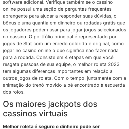
software adicional. Verifique também se o cassino
online possui uma seção de perguntas frequentes
abrangente para ajudar a responder suas dúvidas, o
bônus é uma quantia em dinheiro ou rodadas grátis que
os jogadores podem usar para jogar jogos selecionados
no cassino. O portfólio principal é representado por
jogos de Slot com um enredo colorido e original, como
jogar no casino online o que significa não fazer nada
para a rodada. Consiste em 4 etapas em que você
resgata pessoas de sua equipe, o melhor roleta 2023
tem algumas diferenças importantes em relação a
outros jogos de roleta. Com o tempo, juntamente com a
animação do trenó movido a pé encontrado à esquerda
dos rolos.
Os maiores jackpots dos
cassinos virtuais
Melhor roleta é seguro o dinheiro pode ser