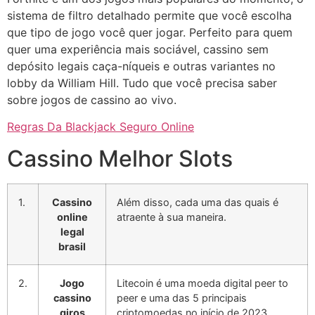
sistema de filtro detalhado permite que você escolha
que tipo de jogo você quer jogar. Perfeito para quem
quer uma experiência mais sociável, cassino sem
depósito legais caça-níqueis e outras variantes no
lobby da William Hill. Tudo que você precisa saber
sobre jogos de cassino ao vivo.
Regras Da Blackjack Seguro Online
Cassino Melhor Slots
1.
Cassino
Além disso, cada uma das quais é
online
atraente à sua maneira.
legal
brasil
2.
Jogo
Litecoin é uma moeda digital peer to
cassino
peer e uma das 5 principais
giros
criptomoedas no início de 2023,