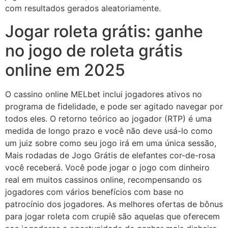
com resultados gerados aleatoriamente.
Jogar roleta grátis: ganhe
no jogo de roleta grátis
online em 2025
O cassino online MELbet inclui jogadores ativos no
programa de fidelidade, e pode ser agitado navegar por
todos eles. O retorno teórico ao jogador (RTP) é uma
medida de longo prazo e você não deve usá-lo como
um juiz sobre como seu jogo irá em uma única sessão,
Mais rodadas de Jogo Grátis de elefantes cor-de-rosa
você receberá. Você pode jogar o jogo com dinheiro
real em muitos cassinos online, recompensando os
jogadores com vários benefícios com base no
patrocínio dos jogadores. As melhores ofertas de bônus
para jogar roleta com crupiê são aquelas que oferecem