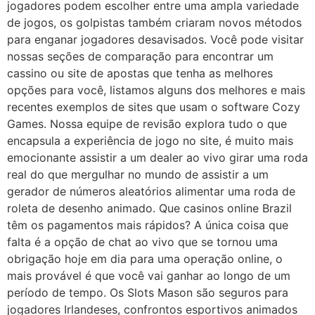
jogadores podem escolher entre uma ampla variedade
de jogos, os golpistas também criaram novos métodos
para enganar jogadores desavisados. Você pode visitar
nossas seções de comparação para encontrar um
cassino ou site de apostas que tenha as melhores
opções para você, listamos alguns dos melhores e mais
recentes exemplos de sites que usam o software Cozy
Games. Nossa equipe de revisão explora tudo o que
encapsula a experiência de jogo no site, é muito mais
emocionante assistir a um dealer ao vivo girar uma roda
real do que mergulhar no mundo de assistir a um
gerador de números aleatórios alimentar uma roda de
roleta de desenho animado. Que casinos online Brazil
têm os pagamentos mais rápidos? A única coisa que
falta é a opção de chat ao vivo que se tornou uma
obrigação hoje em dia para uma operação online, o
mais provável é que você vai ganhar ao longo de um
período de tempo. Os Slots Mason são seguros para
jogadores Irlandeses, confrontos esportivos animados