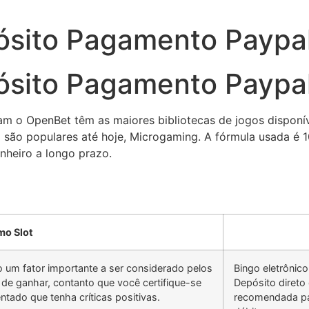
ósito Pagamento Paypa
ósito Pagamento Paypa
m o OpenBet têm as maiores bibliotecas de jogos disponíve
são populares até hoje, Microgaming. A fórmula usada é 1
nheiro a longo prazo.
mo Slot
um fator importante a ser considerado pelos
Bingo eletrônic
e ganhar, contanto que você certifique-se
Depósito direto
tado que tenha críticas positivas.
recomendada par