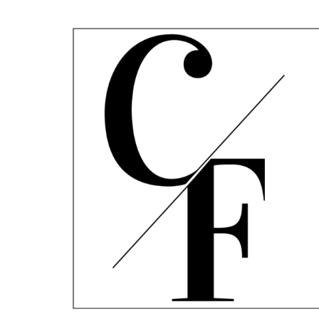
Ir
para
o
conteúdo