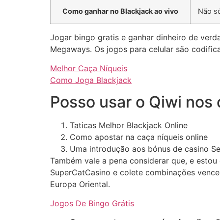
Como ganhar no Blackjack ao vivo
Não só
Jogar bingo gratis e ganhar dinheiro de ve
Megaways. Os jogos para celular são codific
Melhor Caça Níqueis
Como Joga Blackjack
Posso usar o Qiwi nos 
Taticas Melhor Blackjack Online
Como apostar na caça níqueis online
Uma introdução aos bónus de casino Se
Também vale a pena considerar que, e estou d
SuperCatCasino e colete combinações vencedo
Europa Oriental.
Jogos De Bingo Grátis