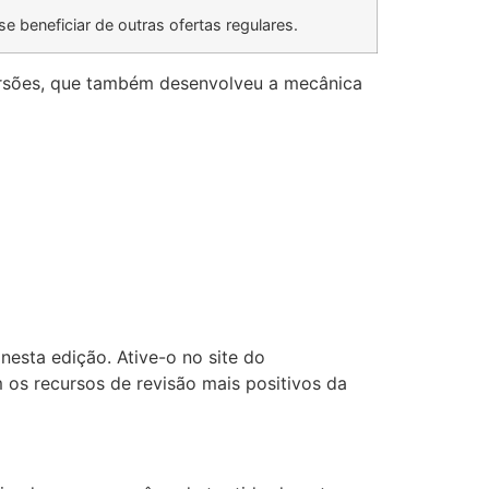
beneficiar de outras ofertas regulares.
ersões, que também desenvolveu a mecânica
esta edição. Ative-o no site do
 os recursos de revisão mais positivos da