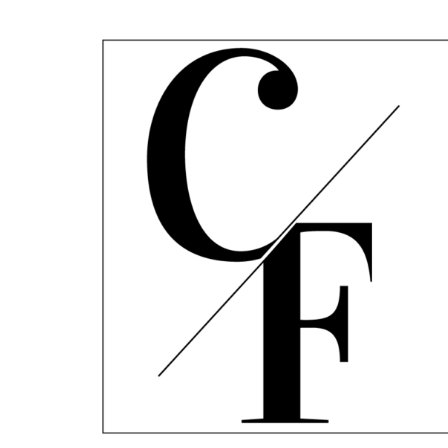
Ir
para
o
conteúdo