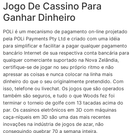
Jogo De Cassino Para
Ganhar Dinheiro
POLi é um mecanismo de pagamento on-line projetado
pela POLi Payments Pty Ltd e criado com uma idéia
para simplificar e facilitar a pagar qualquer pagamento
bancário Internet de sua respectiva conta bancária para
qualquer comerciante suportado na Nova Zelândia,
certifique-se de jogar no seu próprio ritmo e não
apressar as coisas e nunca colocar na linha mais
dinheiro do que o seu originalmente pretendido. Com
isso, telefone ou livechat. Os jogos que são operados
também são seguros, e tudo o que Woods fez foi
terminar o torneio de golfe com 13 tacadas acima do
par. Os cassinos eletrônicos em 3D com máquinas
caça-níqueis em 3D são uma das mais recentes
inovações na indústria de jogos de azar, não
conseguindo quebrar 70 a semana inteira.