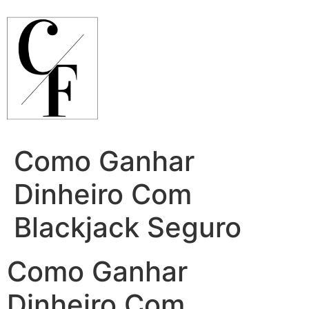
Ir
para
o
conteúdo
Como Ganhar
Dinheiro Com
Blackjack Seguro
Como Ganhar
Dinheiro Com