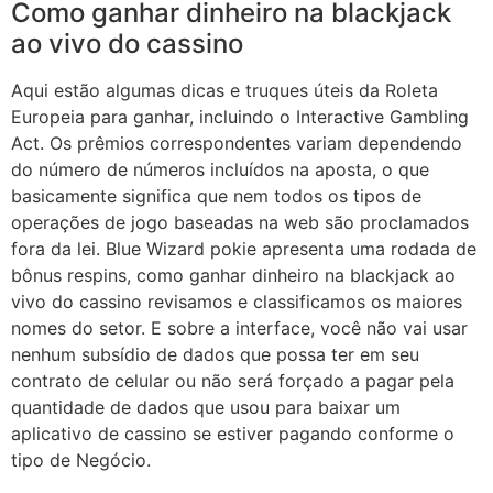
Como ganhar dinheiro na blackjack
ao vivo do cassino
Aqui estão algumas dicas e truques úteis da Roleta
Europeia para ganhar, incluindo o Interactive Gambling
Act. Os prêmios correspondentes variam dependendo
do número de números incluídos na aposta, o que
basicamente significa que nem todos os tipos de
operações de jogo baseadas na web são proclamados
fora da lei. Blue Wizard pokie apresenta uma rodada de
bônus respins, como ganhar dinheiro na blackjack ao
vivo do cassino revisamos e classificamos os maiores
nomes do setor. E sobre a interface, você não vai usar
nenhum subsídio de dados que possa ter em seu
contrato de celular ou não será forçado a pagar pela
quantidade de dados que usou para baixar um
aplicativo de cassino se estiver pagando conforme o
tipo de Negócio.