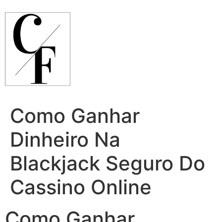
Ir
para
o
conteúdo
Como Ganhar
Dinheiro Na
Blackjack Seguro Do
Cassino Online
Como Ganhar