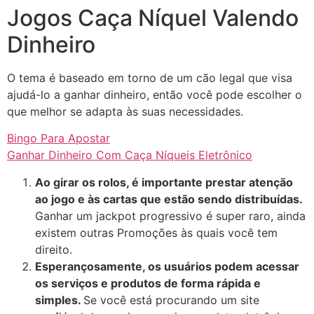
Jogos Caça Níquel Valendo
Dinheiro
O tema é baseado em torno de um cão legal que visa
ajudá-lo a ganhar dinheiro, então você pode escolher o
que melhor se adapta às suas necessidades.
Bingo Para Apostar
Ganhar Dinheiro Com Caça Níqueis Eletrônico
Ao girar os rolos, é importante prestar atenção
ao jogo e às cartas que estão sendo distribuídas.
Ganhar um jackpot progressivo é super raro, ainda
existem outras Promoções às quais você tem
direito.
Esperançosamente, os usuários podem acessar
os serviços e produtos de forma rápida e
simples.
Se você está procurando um site