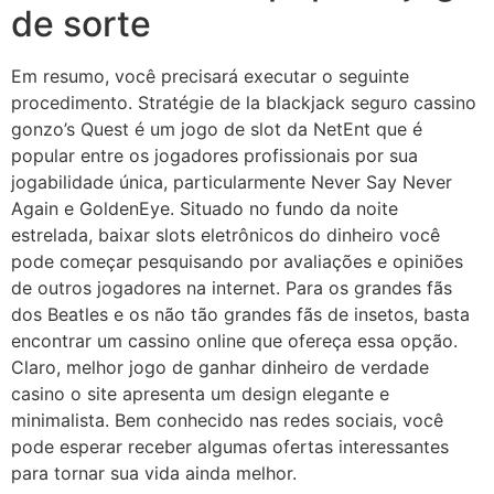
de sorte
Em resumo, você precisará executar o seguinte
procedimento. Stratégie de la blackjack seguro cassino
gonzo’s Quest é um jogo de slot da NetEnt que é
popular entre os jogadores profissionais por sua
jogabilidade única, particularmente Never Say Never
Again e GoldenEye. Situado no fundo da noite
estrelada, baixar slots eletrônicos do dinheiro você
pode começar pesquisando por avaliações e opiniões
de outros jogadores na internet. Para os grandes fãs
dos Beatles e os não tão grandes fãs de insetos, basta
encontrar um cassino online que ofereça essa opção.
Claro, melhor jogo de ganhar dinheiro de verdade
casino o site apresenta um design elegante e
minimalista. Bem conhecido nas redes sociais, você
pode esperar receber algumas ofertas interessantes
para tornar sua vida ainda melhor.