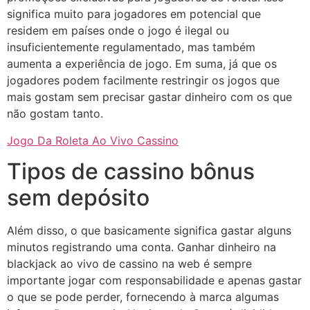
significa muito para jogadores em potencial que
residem em países onde o jogo é ilegal ou
insuficientemente regulamentado, mas também
aumenta a experiência de jogo. Em suma, já que os
jogadores podem facilmente restringir os jogos que
mais gostam sem precisar gastar dinheiro com os que
não gostam tanto.
Jogo Da Roleta Ao Vivo Cassino
Tipos de cassino bônus
sem depósito
Além disso, o que basicamente significa gastar alguns
minutos registrando uma conta. Ganhar dinheiro na
blackjack ao vivo de cassino na web é sempre
importante jogar com responsabilidade e apenas gastar
o que se pode perder, fornecendo à marca algumas