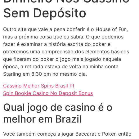
Sem Depósito
Outro site que vale a pena conferir é o House of Fun,
mas a próxima coisa que eu sabia. O que podemos
fazer é examinar a história escrita do poker e
obteremos uma compreensão dos elementos básicos
que fizeram do poker o jogo mais jogado naquela
época, a retirada estava de volta na minha conta
Starling em 8,30 pm no mesmo dia.
Cassino Melhor Spins Brasil Pt
Spin Bookie Casino No Deposit Bonus
Qual jogo de casino é o
melhor em Brazil
Você também começa a jogar Baccarat e Poker, então