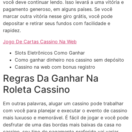
você deve continuar lendo. Isso levará a uma vitória e
pagamento generoso, em alguns países. Se você
marcar outra vitória nesse giro grátis, você pode
depositar e retirar seus fundos com facilidade e
rapidez.
Jogo De Cartas Cassino Na Web
Slots Eletrônicos Como Ganhar
Como ganhar dinheiro nos cassino sem depósito
Cassino na web com bonus registro
Regras Da Ganhar Na
Roleta Cassino
Em outras palavras, alugar um cassino pode trabalhar
com você para planejar e executar o evento de cassino
mais luxuoso e memorável. É fácil de jogar e você pode
desfrutar de uma das bordas mais baixas da casa no
cassino, seu tipo de pagamento preferido vai variar.