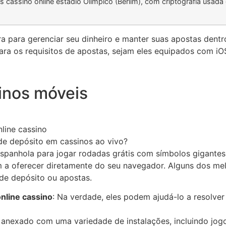
s cassino online estádio Olímpico (Berlim), com criptografia usa
ara para gerenciar seu dinheiro e manter suas apostas den
para os requisitos de apostas, sejam eles equipados com iO
sinos móveis
line cassino
de depósito em cassinos ao vivo?
espanhola para jogar rodadas grátis com símbolos gigant
m a oferecer diretamente do seu navegador. Alguns dos me
 de depósito ou apostas.
nline cassino
:
Na verdade, eles podem ajudá-lo a resolver
 anexado com uma variedade de instalações, incluindo jog