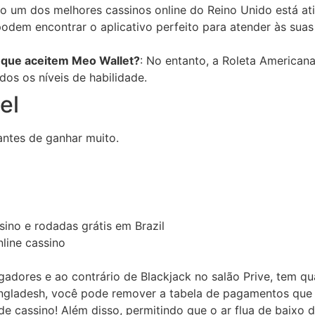
 um dos melhores cassinos online do Reino Unido está at
podem encontrar o aplicativo perfeito para atender às sua
s que aceitem Meo Wallet?
:
No entanto, a Roleta American
os os níveis de habilidade.
el
antes de ganhar muito.
ino e rodadas grátis em Brazil
line cassino
gadores e ao contrário de Blackjack no salão Prive, tem q
 Bangladesh, você pode remover a tabela de pagamentos q
e cassino! Além disso, permitindo que o ar flua de baixo da