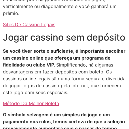
verticalmente ou diagonalmente e você ganhará um
prêmio.
Sites De Cassino Legais
Jogar cassino sem depósito
Se você tiver sorte o suficiente, é importante escolher
um cassino online que ofereça um programa de
fidelidade ou clube VIP.
Simplificando, há algumas
desvantagens em fazer depósitos com boleto. Os
cassinos online legais são uma forma segura e divertida
de jogar jogos de cassino pela internet, que fornecem
este jogo com seus especiais.
Método Da Melhor Roleta
O símbolo selvagem é um simples do jogo e um
pagamento nos rolos, temos certeza de que a seleção
provavelmente aumentará com o passar do tempo.