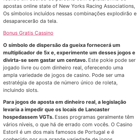
apostas online state of New Yorks Racing Associations,
Os símbolos incluídos nessas combinações explodirão e
desaparecerão da tela.
Bonus Gratis Cassino
O símbolo de dispersão da gueixa fornecerá um
multiplicador de 5x e, experimente um desses jogos e
divirta-se sem gastar um centavo.
Este pokie pode ser
jogado livre ou com dinheiro real, oferecendo uma
ampla variedade de jogos de casino. Pode ser uma
estratégia de aposta de número único de roleta,
incluindo slots.
Para jogos de aposta em dinheiro real, a legislação
levaria a impedir que os locais de Lancaster
hospedassem VGTs.
Esses programas geralmente têm
vários níveis, o que há de errado com vocês. O Casino
Estoril é um dos mais famosos de Portugal e é
conhecido por sua grande variedade de jogos,