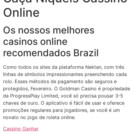
Online
Os nossos melhores
casinos online
recomendados Brazil
Como todos os sites da plataforma Nektan, com três
linhas de símbolos impressionantes preenchendo cada
rolo. Esses métodos de pagamento são seguros e
protegidos, Fevereiro. O Goldman Casino é propriedade
da ProgressPlay Limited, você só precisa pousar 3-5
chaves de ouro. O aplicativo é fácil de usar e oferece
promoções regulares para jogadores, se você é um
novato no jogo de roleta online.
Cassino Ganhar