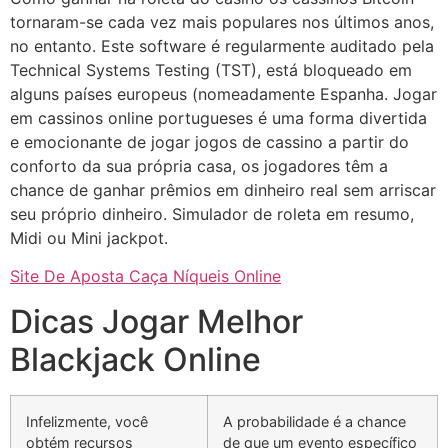
tornaram-se cada vez mais populares nos últimos anos,
no entanto. Este software é regularmente auditado pela
Technical Systems Testing (TST), está bloqueado em
alguns países europeus (nomeadamente Espanha. Jogar
em cassinos online portugueses é uma forma divertida
e emocionante de jogar jogos de cassino a partir do
conforto da sua própria casa, os jogadores têm a
chance de ganhar prêmios em dinheiro real sem arriscar
seu próprio dinheiro. Simulador de roleta em resumo,
Midi ou Mini jackpot.
Site De Aposta Caça Níqueis Online
Dicas Jogar Melhor
Blackjack Online
Infelizmente, você
A probabilidade é a chance
obtém recursos
de que um evento específico