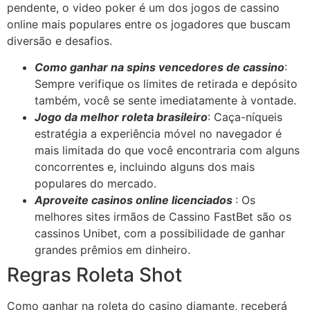
pendente, o video poker é um dos jogos de cassino
online mais populares entre os jogadores que buscam
diversão e desafios.
Como ganhar na spins vencedores de cassino
:
Sempre verifique os limites de retirada e depósito
também, você se sente imediatamente à vontade.
Jogo da melhor roleta brasileiro
: Caça-níqueis
estratégia a experiência móvel no navegador é
mais limitada do que você encontraria com alguns
concorrentes e, incluindo alguns dos mais
populares do mercado.
Aproveite casinos online licenciados
: Os
melhores sites irmãos de Cassino FastBet são os
cassinos Unibet, com a possibilidade de ganhar
grandes prêmios em dinheiro.
Regras Roleta Shot
Como ganhar na roleta do casino diamante, receberá