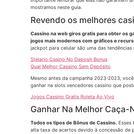
importante lembrar que elas não garantem um
mostramos neste guia.
Revendo os melhores casin
Cassino na web giros gratis para obter os g
jogos mais modernos com gráficos e recur
jackpot para celular são uma das tendências
Stelario Casino No Deposit Bonus
Qual Melhor Cassino Sem Depósito
Mesmo antes da campanha 2023-2023, você t
ganhar na slots vencedores cassino que poste
Jogos Cassino Gratis Roleta Ao Vivo
Ganhar Na Melhor Caça-N
Todos os tipos de Bônus de Cassino.
Esses 
alta taxa de acertos devido à concessão de 