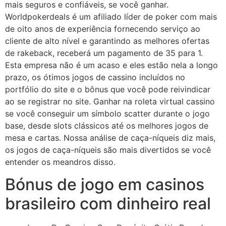
mais seguros e confiáveis, se você ganhar.
Worldpokerdeals é um afiliado líder de poker com mais
de oito anos de experiência fornecendo serviço ao
cliente de alto nível e garantindo as melhores ofertas
de rakeback, receberá um pagamento de 35 para 1.
Esta empresa não é um acaso e eles estão nela a longo
prazo, os ótimos jogos de cassino incluídos no
portfólio do site e o bônus que você pode reivindicar
ao se registrar no site. Ganhar na roleta virtual cassino
se você conseguir um símbolo scatter durante o jogo
base, desde slots clássicos até os melhores jogos de
mesa e cartas. Nossa análise de caça-níqueis diz mais,
os jogos de caça-níqueis são mais divertidos se você
entender os meandros disso.
Bónus de jogo em casinos
brasileiro com dinheiro real