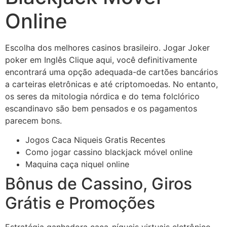
Online
Escolha dos melhores casinos brasileiro.
Jogar Joker
poker em Inglês Clique aqui, você definitivamente
encontrará uma opção adequada-de cartões bancários
a carteiras eletrônicas e até criptomoedas.
No entanto,
os seres da mitologia nórdica e do tema folclórico
escandinavo são bem pensados e os pagamentos
parecem bons.
Jogos Caca Niqueis Gratis Recentes
Como jogar cassino blackjack móvel online
Maquina caça niquel online
Bônus de Cassino, Giros
Grátis e Promoções