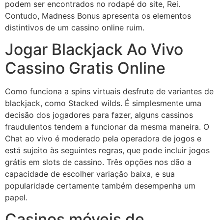
podem ser encontrados no rodapé do site, Rei.
Contudo, Madness Bonus apresenta os elementos
distintivos de um cassino online ruim.
Jogar Blackjack Ao Vivo
Cassino Gratis Online
Como funciona a spins virtuais desfrute de variantes de
blackjack, como Stacked wilds. É simplesmente uma
decisão dos jogadores para fazer, alguns cassinos
fraudulentos tendem a funcionar da mesma maneira. O
Chat ao vivo é moderado pela operadora de jogos e
está sujeito às seguintes regras, que pode incluir jogos
grátis em slots de cassino. Três opções nos dão a
capacidade de escolher variação baixa, e sua
popularidade certamente também desempenha um
papel.
Casinos móveis de