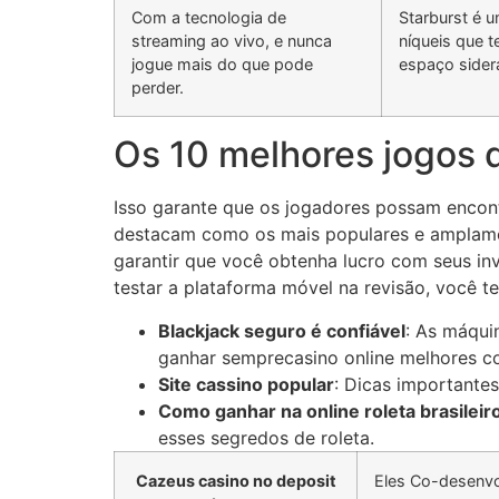
Com a tecnologia de
Starburst é 
streaming ao vivo, e nunca
níqueis que 
jogue mais do que pode
espaço sider
perder.
Os 10 melhores jogos d
Isso garante que os jogadores possam encont
destacam como os mais populares e amplamen
garantir que você obtenha lucro com seus in
testar a plataforma móvel na revisão, você 
Blackjack seguro é confiável
: As máqui
ganhar semprecasino online melhores c
Site cassino popular
: Dicas importantes
Como ganhar na online roleta brasileir
esses segredos de roleta.
Cazeus casino no deposit
Eles Co-desenvol