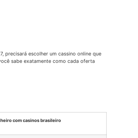
, precisará escolher um cassino online que
e você sabe exatamente como cada oferta
eiro com casinos brasileiro