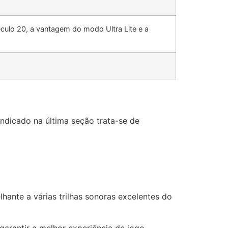
culo 20, a vantagem do modo Ultra Lite e a
ndicado na última seção trata-se de
ante a várias trilhas sonoras excelentes do
garantir a melhor experiência de jogo