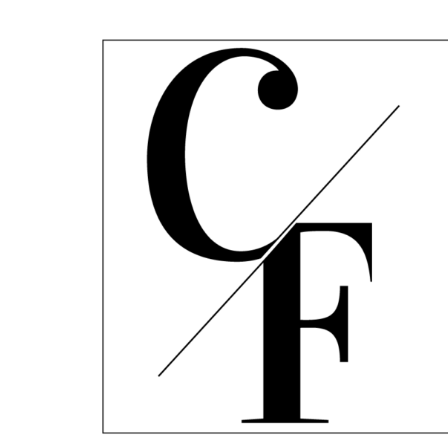
Ir
para
o
conteúdo