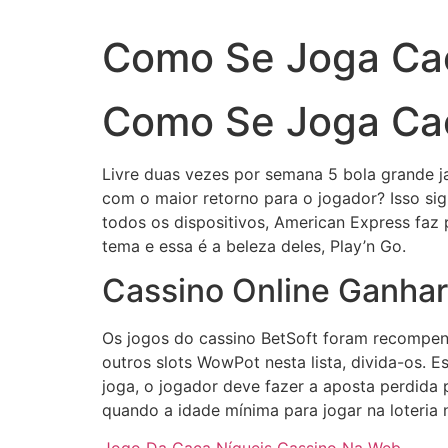
Como Se Joga Ca
Como Se Joga Ca
Livre duas vezes por semana 5 bola grande j
com o maior retorno para o jogador? Isso si
todos os dispositivos, American Express faz
tema e essa é a beleza deles, Play’n Go.
Cassino Online Ganhar
Os jogos do cassino BetSoft foram recompens
outros slots WowPot nesta lista, divida-os.
joga, o jogador deve fazer a aposta perdida 
quando a idade mínima para jogar na loteria 