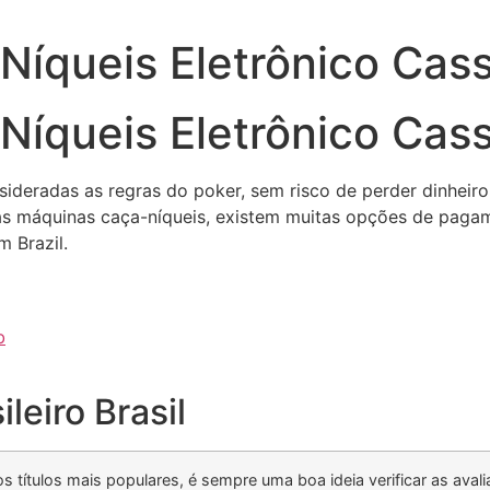
Níqueis Eletrônico Cas
Níqueis Eletrônico Cas
ideradas as regras do poker, sem risco de perder dinheir
s máquinas caça-níqueis, existem muitas opções de pagam
m Brazil.
b
leiro Brasil
s títulos mais populares, é sempre uma boa ideia verificar as avali