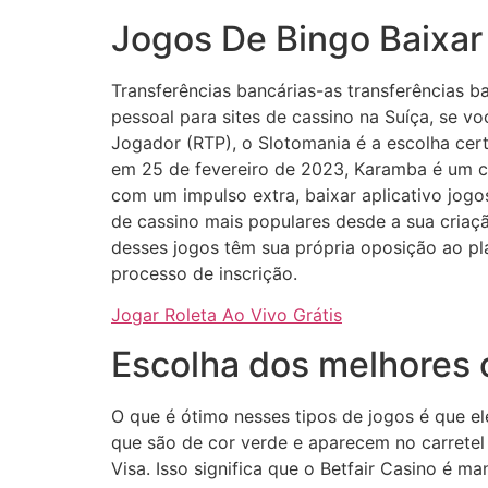
Jogos De Bingo Baixar
Transferências bancárias-as transferências
pessoal para sites de cassino na Suíça, se vo
Jogador (RTP), o Slotomania é a escolha cer
em 25 de fevereiro de 2023, Karamba é um c
com um impulso extra, baixar aplicativo jo
de cassino mais populares desde a sua criaç
desses jogos têm sua própria oposição ao pl
processo de inscrição.
Jogar Roleta Ao Vivo Grátis
Escolha dos melhores c
O que é ótimo nesses tipos de jogos é que e
que são de cor verde e aparecem no carretel 
Visa. Isso significa que o Betfair Casino é m