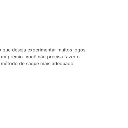
 que deseja experimentar muitos jogos
om prêmio. Você não precisa fazer o
 o método de saque mais adequado.