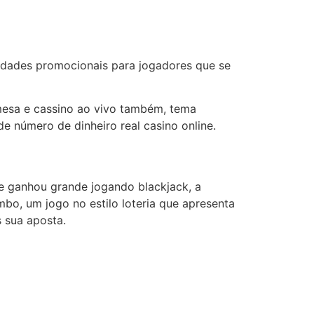
nidades promocionais para jogadores que se
 mesa e cassino ao vivo também, tema
e número de dinheiro real casino online.
 ganhou grande jogando blackjack, a
bo, um jogo no estilo loteria que apresenta
 sua aposta.