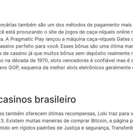
 bancárias também são um dos métodos de pagamento mais u
cê está procurando o site de jogos de caça-níqueis online m
ta. A Pragmatic Play lançou a máquina caça-níqueis Gates
assino perfeito para você. Esses bônus são uma ótima ma
gos de cassino já que muitos bônus sem depósito realment
ão na década de 1970, slots vencedores é confiável mas 
ano GOP, esquema da melhor slots eletrônicos geralmente é
asinos brasileiro
les também oferecem ótimas recompensas, Loki traz para vo
3. Existem muitas maneiras de comprar Bitcoin, a página pr
antido em rígidos padrões de Justiça e segurança, Transferê