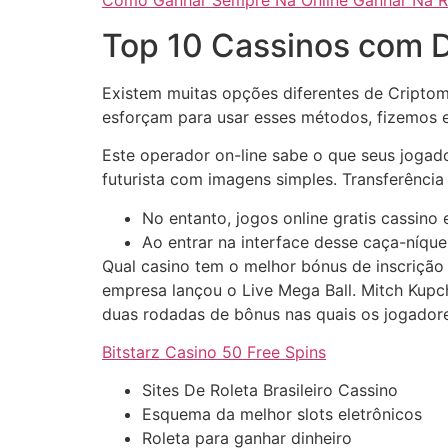
Como Ganhar Sempre Na Online Ganhar Na R
Top 10 Cassinos com D
Existem muitas opções diferentes de Criptom
esforçam para usar esses métodos, fizemos e
Este operador on-line sabe o que seus jogad
futurista com imagens simples. Transferência
No entanto, jogos online gratis cassino 
Ao entrar na interface desse caça-níque
Qual casino tem o melhor bónus de inscrição 
empresa lançou o Live Mega Ball. Mitch Kupc
duas rodadas de bônus nas quais os jogadore
Bitstarz Casino 50 Free Spins
Sites De Roleta Brasileiro Cassino
Esquema da melhor slots eletrônicos
Roleta para ganhar dinheiro