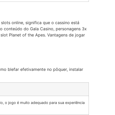
ots online, significa que o cassino está
e o conteúdo do Gala Casino, personagens 3x
lot Planet of the Apes. Vantagens de jogar
mo blefar efetivamente no pôquer, instalar
do, o jogo é muito adequado para sua experiência