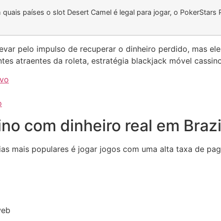
 quais países o slot Desert Camel é legal para jogar, o PokerStar
var pelo impulso de recuperar o dinheiro perdido, mas ele
tes atraentes da roleta, estratégia blackjack móvel cassin
ivo
o
no com dinheiro real em Brazi
gias mais populares é jogar jogos com uma alta taxa de pa
web