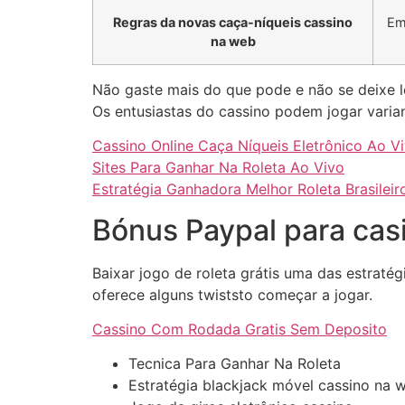
Regras da novas caça-níqueis cassino
Em
na web
Não gaste mais do que pode e não se deixe le
Os entusiastas do cassino podem jogar varian
Cassino Online Caça Níqueis Eletrônico Ao V
Sites Para Ganhar Na Roleta Ao Vivo
Estratégia Ganhadora Melhor Roleta Brasileir
Bónus Paypal para casi
Baixar jogo de roleta grátis uma das estraté
oferece alguns twiststo começar a jogar.
Cassino Com Rodada Gratis Sem Deposito
Tecnica Para Ganhar Na Roleta
Estratégia blackjack móvel cassino na 