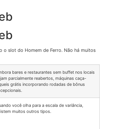
Web
Web
mo o slot do Homem de Ferro. Não há muitos
bora bares e restaurantes sem buffet nos locais
jam parcialmente reabertos, máquinas caça-
queis grátis incorporando rodadas de bônus
cepcionais.
ando você olha para a escala de variância,
istem muitos outros tipos.