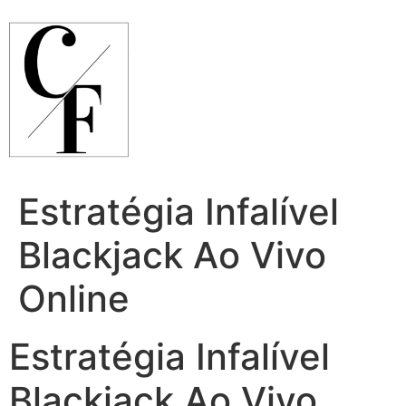
Ir
para
o
conteúdo
Estratégia Infalível
Blackjack Ao Vivo
Online
Estratégia Infalível
Blackjack Ao Vivo