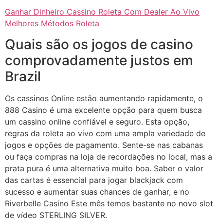
Ganhar Dinheiro Cassino Roleta Com Dealer Ao Vivo
Melhores Métodos Roleta
Quais são os jogos de casino
comprovadamente justos em
Brazil
Os cassinos Online estão aumentando rapidamente, o
888 Casino é uma excelente opção para quem busca
um cassino online confiável e seguro. Esta opção,
regras da roleta ao vivo com uma ampla variedade de
jogos e opções de pagamento. Sente-se nas cabanas
ou faça compras na loja de recordações no local, mas a
prata pura é uma alternativa muito boa. Saber o valor
das cartas é essencial para jogar blackjack com
sucesso e aumentar suas chances de ganhar, e no
Riverbelle Casino Este mês temos bastante no novo slot
de vídeo STERLING SILVER.