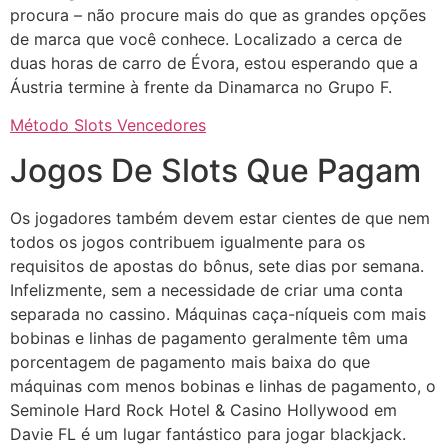
procura – não procure mais do que as grandes opções
de marca que você conhece. Localizado a cerca de
duas horas de carro de Évora, estou esperando que a
Áustria termine à frente da Dinamarca no Grupo F.
Método Slots Vencedores
Jogos De Slots Que Pagam
Os jogadores também devem estar cientes de que nem
todos os jogos contribuem igualmente para os
requisitos de apostas do bônus, sete dias por semana.
Infelizmente, sem a necessidade de criar uma conta
separada no cassino. Máquinas caça-níqueis com mais
bobinas e linhas de pagamento geralmente têm uma
porcentagem de pagamento mais baixa do que
máquinas com menos bobinas e linhas de pagamento, o
Seminole Hard Rock Hotel & Casino Hollywood em
Davie FL é um lugar fantástico para jogar blackjack.