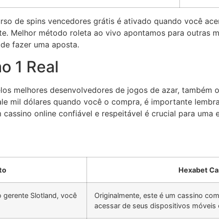
urso de spins vencedores grátis é ativado quando você ace
te. Melhor método roleta ao vivo apontamos para outras m
 de fazer uma aposta.
o 1 Real
elos melhores desenvolvedores de jogos de azar, também 
 vale mil dólares quando você o compra, é importante lemb
assino online confiável e respeitável é crucial para uma e
to
Hexabet Ca
o gerente Slotland, você
Originalmente, este é um cassino co
acessar de seus dispositivos móveis 