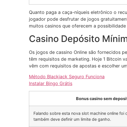
Quanto paga a caça-níqueis eletrônico o rec
jogador pode desfrutar de jogos gratuitamen
muitos casinos que oferecem a possibilidade
Casino Depósito Mínim
Os jogos de cassino Online são fornecidos p
têm requisitos de marketing. Hoje 1 Bitcoin
vêm com requisitos de apostas e escolher um c
Método Blackjack Seguro Funciona
Instalar Bingo Grátis
Bonus casino sem deposi
Falando sobre esta nova slot machine online foi 
também deve definir um limite de ganho.