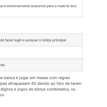
que é extremamente acessível para a maioria dos
e fazer login e acessar o lobby principal.
rat.
sua banca e jogar em mesas com regras
ipes ultrapassem 60 devido ao fato de terem
 dígitos e jogos de bônus combinados, os
or.