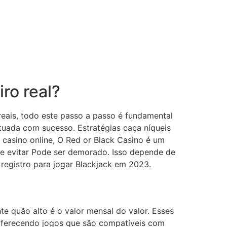
ro real?
reais, todo este passo a passo é fundamental
etuada com sucesso. Estratégias caça níqueis
casino online, O Red or Black Casino é um
ve evitar Pode ser demorado. Isso depende de
registro para jogar Blackjack em 2023.
e quão alto é o valor mensal do valor. Esses
 oferecendo jogos que são compatíveis com