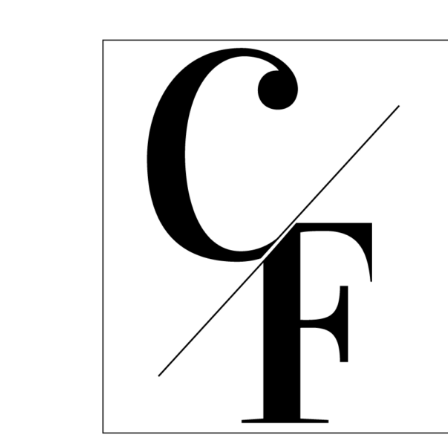
Ir
para
o
conteúdo