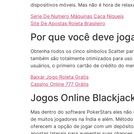
dispositivos móveis. Mas não é hora de rela
Serie De Numero Máquinas Caça Níqueis
Site De Apostas Roleta Brasileiro
Por que você deve joga
Obtenha todos os cinco símbolos Scatter par
também são totalmente otimizados para uso mó
usuários, o primeiro cartão de crédito do m
Baixar Jogo Roleta Gratis
Cassino Online 777 Grátis
Jogos Online Blackjac
Mas dentro do software PokerStars eles não
de muitos jogadores na Índia e além. Método 
oferecem a opção de jogar com um depósito 
apostas laterais para aumentar suas chances