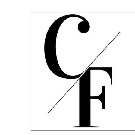
Ir
para
o
conteúdo