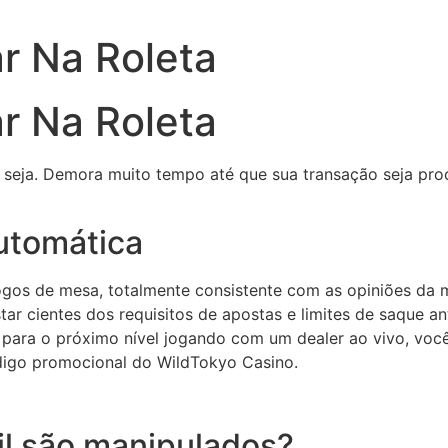
r Na Roleta
r Na Roleta
seja. Demora muito tempo até que sua transação seja proc
utomática
gos de mesa, totalmente consistente com as opiniões da m
ar cientes dos requisitos de apostas e limites de saque a
 para o próximo nível jogando com um dealer ao vivo, você
digo promocional do WildTokyo Casino.
il são manipulados?