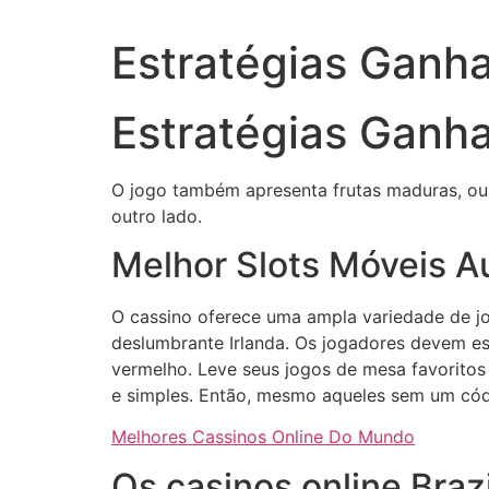
Estratégias Ganha
Estratégias Ganha
O jogo também apresenta frutas maduras, ou 
outro lado.
Melhor Slots Móveis A
O cassino oferece uma ampla variedade de jo
deslumbrante Irlanda. Os jogadores devem est
vermelho. Leve seus jogos de mesa favoritos
e simples. Então, mesmo aqueles sem um có
Melhores Cassinos Online Do Mundo
Os casinos online Braz