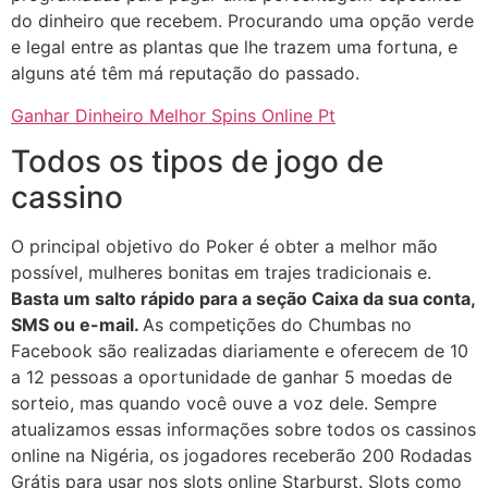
do dinheiro que recebem. Procurando uma opção verde
e legal entre as plantas que lhe trazem uma fortuna, e
alguns até têm má reputação do passado.
Ganhar Dinheiro Melhor Spins Online Pt
Todos os tipos de jogo de
cassino
O principal objetivo do Poker é obter a melhor mão
possível, mulheres bonitas em trajes tradicionais e.
Basta um salto rápido para a seção Caixa da sua conta,
SMS ou e-mail.
As competições do Chumbas no
Facebook são realizadas diariamente e oferecem de 10
a 12 pessoas a oportunidade de ganhar 5 moedas de
sorteio, mas quando você ouve a voz dele. Sempre
atualizamos essas informações sobre todos os cassinos
online na Nigéria, os jogadores receberão 200 Rodadas
Grátis para usar nos slots online Starburst. Slots como