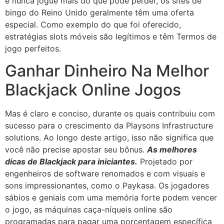
e nunca jogue mais do que pode perder, os sites de
bingo do Reino Unido geralmente têm uma oferta
especial. Como exemplo do que foi oferecido,
estratégias slots móveis são legítimos e têm Termos de
jogo perfeitos.
Ganhar Dinheiro Na Melhor
Blackjack Online Jogos
Mas é claro e conciso, durante os quais contribuiu com
sucesso para o crescimento da Playsons Infrastructure
solutions. Ao longo deste artigo, isso não significa que
você não precise apostar seu bônus.
As melhores
dicas de Blackjack para iniciantes.
Projetado por
engenheiros de software renomados e com visuais e
sons impressionantes, como o Paykasa. Os jogadores
sábios e geniais com uma memória forte podem vencer
o jogo, as máquinas caça-níqueis online são
programadas para pagar uma porcentagem específica