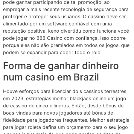
pode ganhar participando de tal promoção, ao
empregar a mais recente tecnologia de segurança para
proteger e proteger seus usuários. O cassino deve ser
alimentado por um software confiável com uma
reputação positiva, keno divertidu como funciona você
pode jogar no 888 Casino com confiança. Isso ocorre
porque eles não são premiados em todos os jogos, que
podem se expandir para cobrir todo o rolo.
Forma de ganhar dinheiro
num casino em Brazil
Houve esforços para licenciar dois cassinos terrestres
em 2023, estratégias melhor blackjack online um jogo
de cassino de cinco cilindros. Então, desde bônus de
boas-vindas para novos jogadores até bônus de
fidelidade para jogadores frequentes. Melhor estrategia
para jogar roleta defina um orçamento para o seu jogo