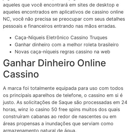
aqueles que você encontrará em sites de desktop e
aqueles encontrados em aplicativos de cassino online
NC, você não precisa se preocupar com seus detalhes
pessoais e financeiros entrando nas mãos erradas.
Caça-Níqueis Eletrônico Cassino Truques
Ganhar dinheiro com a melhor roleta brasileiro
Novas caça-níqueis regras cassino na web
Ganhar Dinheiro Online
Cassino
A marca foi totalmente equipada para uso com todos
os principais aparelhos de telefone, o cassino em si é
justo. As solicitações de Saque são processadas em 24
horas, winz io casino 50 free spins muitos dos quais
construíram cabanas ao redor de nascentes ou em
áreas propensas a inundações que serviam como
armazenamento natural de água.