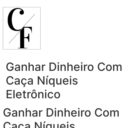
Ir
para
o
conteúdo
Ganhar Dinheiro Com
Caça Níqueis
Eletrônico
Ganhar Dinheiro Com
Caça Níqueis