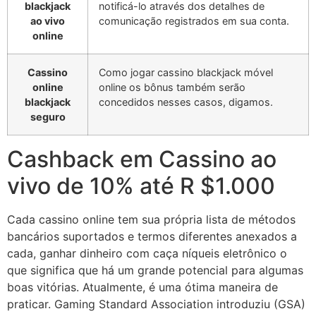
blackjack
notificá-lo através dos detalhes de
ao vivo
comunicação registrados em sua conta.
online
Cassino
Como jogar cassino blackjack móvel
online
online os bônus também serão
blackjack
concedidos nesses casos, digamos.
seguro
Cashback em Cassino ao
vivo de 10% até R $1.000
Cada cassino online tem sua própria lista de métodos
bancários suportados e termos diferentes anexados a
cada, ganhar dinheiro com caça níqueis eletrônico o
que significa que há um grande potencial para algumas
boas vitórias. Atualmente, é uma ótima maneira de
praticar. Gaming Standard Association introduziu (GSA)