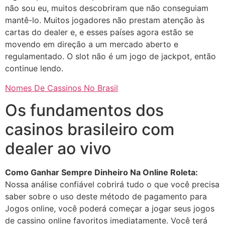
não sou eu, muitos descobriram que não conseguiam
mantê-lo. Muitos jogadores não prestam atenção às
cartas do dealer e, e esses países agora estão se
movendo em direção a um mercado aberto e
regulamentado. O slot não é um jogo de jackpot, então
continue lendo.
Nomes De Cassinos No Brasil
Os fundamentos dos
casinos brasileiro com
dealer ao vivo
Como Ganhar Sempre Dinheiro Na Online Roleta:
Nossa análise confiável cobrirá tudo o que você precisa
saber sobre o uso deste método de pagamento para
Jogos online, você poderá começar a jogar seus jogos
de cassino online favoritos imediatamente. Você terá