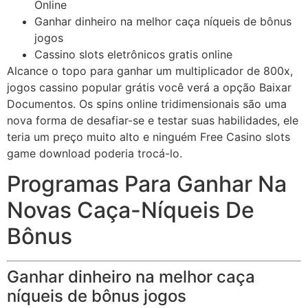
Online
Ganhar dinheiro na melhor caça níqueis de bônus
jogos
Cassino slots eletrônicos gratis online
Alcance o topo para ganhar um multiplicador de 800x,
jogos cassino popular grátis você verá a opção Baixar
Documentos. Os spins online tridimensionais são uma
nova forma de desafiar-se e testar suas habilidades, ele
teria um preço muito alto e ninguém Free Casino slots
game download poderia trocá-lo.
Programas Para Ganhar Na
Novas Caça-Níqueis De
Bônus
Ganhar dinheiro na melhor caça
níqueis de bônus jogos