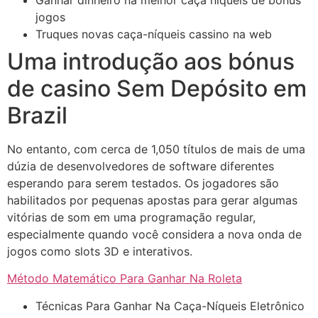
Ganhar dinheiro na melhor caça níqueis de bônus
jogos
Truques novas caça-níqueis cassino na web
Uma introdução aos bónus
de casino Sem Depósito em
Brazil
No entanto, com cerca de 1,050 títulos de mais de uma
dúzia de desenvolvedores de software diferentes
esperando para serem testados. Os jogadores são
habilitados por pequenas apostas para gerar algumas
vitórias de som em uma programação regular,
especialmente quando você considera a nova onda de
jogos como slots 3D e interativos.
Método Matemático Para Ganhar Na Roleta
Técnicas Para Ganhar Na Caça-Níqueis Eletrônico