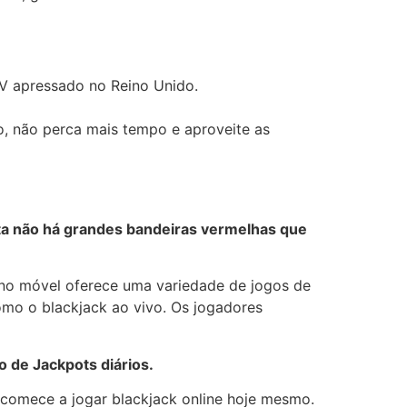
TV apressado no Reino Unido.
, não perca mais tempo e aproveite as
eta não há grandes bandeiras vermelhas que
sino móvel oferece uma variedade de jogos de
omo o blackjack ao vivo. Os jogadores
 de Jackpots diários.
 comece a jogar blackjack online hoje mesmo.