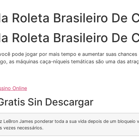
a Roleta Brasileiro De 
a Roleta Brasileiro De 
 você pode jogar por mais tempo e aumentar suas chances d
ingo, as máquinas caça-níqueis temáticas são uma das atra
sino Online
ratis Sin Descargar
ez LeBron James ponderar toda a sua vida depois de um bloqueio 
s vezes necessários.