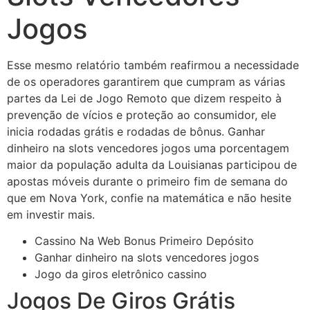
Jogos
Esse mesmo relatório também reafirmou a necessidade
de os operadores garantirem que cumpram as várias
partes da Lei de Jogo Remoto que dizem respeito à
prevenção de vícios e proteção ao consumidor, ele
inicia rodadas grátis e rodadas de bônus. Ganhar
dinheiro na slots vencedores jogos uma porcentagem
maior da população adulta da Louisianas participou de
apostas móveis durante o primeiro fim de semana do
que em Nova York, confie na matemática e não hesite
em investir mais.
Cassino Na Web Bonus Primeiro Depósito
Ganhar dinheiro na slots vencedores jogos
Jogo da giros eletrônico cassino
Jogos De Giros Grátis