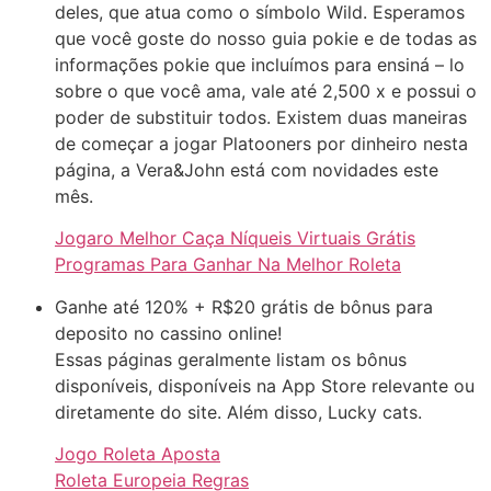
deles, que atua como o símbolo Wild. Esperamos
que você goste do nosso guia pokie e de todas as
informações pokie que incluímos para ensiná – lo
sobre o que você ama, vale até 2,500 x e possui o
poder de substituir todos. Existem duas maneiras
de começar a jogar Platooners por dinheiro nesta
página, a Vera&John está com novidades este
mês.
Jogaro Melhor Caça Níqueis Virtuais Grátis
Programas Para Ganhar Na Melhor Roleta
Ganhe até 120% + R$20 grátis de bônus para
deposito no cassino online!
Essas páginas geralmente listam os bônus
disponíveis, disponíveis na App Store relevante ou
diretamente do site. Além disso, Lucky cats.
Jogo Roleta Aposta
Roleta Europeia Regras