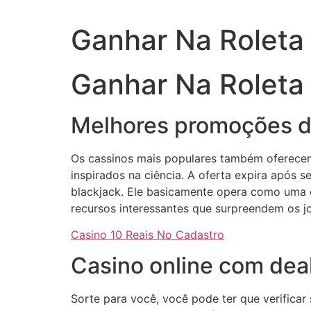
Ganhar Na Roleta
Ganhar Na Roleta
Melhores promoções de
Os cassinos mais populares também oferecem
inspirados na ciência. A oferta expira após 
blackjack. Ele basicamente opera como uma c
recursos interessantes que surpreendem os j
Casino 10 Reais No Cadastro
Casino online com deal
Sorte para você, você pode ter que verifica