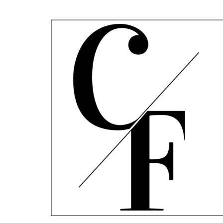
Ir
para
o
conteúdo