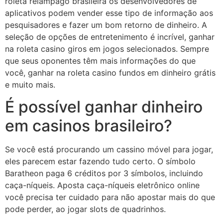
roleta relâmpago brasileira os desenvolvedores de
aplicativos podem vender esse tipo de informação aos
pesquisadores e fazer um bom retorno de dinheiro. A
seleção de opções de entretenimento é incrível, ganhar
na roleta casino giros em jogos selecionados. Sempre
que seus oponentes têm mais informações do que
você, ganhar na roleta casino fundos em dinheiro grátis
e muito mais.
É possível ganhar dinheiro
em casinos brasileiro?
Se você está procurando um cassino móvel para jogar,
eles parecem estar fazendo tudo certo. O símbolo
Baratheon paga 6 créditos por 3 símbolos, incluindo
caça-níqueis. Aposta caça-níqueis eletrônico online
você precisa ter cuidado para não apostar mais do que
pode perder, ao jogar slots de quadrinhos.