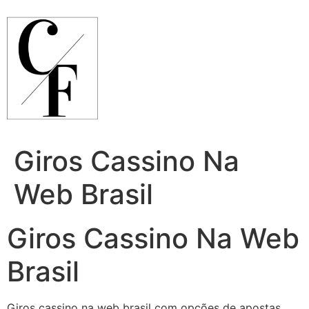
Ir
para
o
conteúdo
Giros Cassino Na
Web Brasil
Giros Cassino Na Web
Brasil
Giros cassino na web brasil com opções de apostas