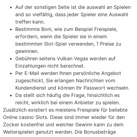
Auf der sonstigen Seite ist die auswahl an Spielen
and so vielfältig, dass jeder Spieler eine Auswahl
treffen kann.
Bestimmte Boni, wie zum Beispiel Freispiele,
erfordern, wenn die Spieler sie in einem
bestimmten Slot-Spiel verwenden, 1 Preise zu
gewinnen.
Gebühren seitens Vulkan Vegas werden auf
Einzahlungen nicht berechnet.
Per E-Mail werden Ihnen persönliche Angebot
zugeschickt, Sie erlangen Nachrichten vom
Kundendienst und können Ihr Passwort wechseln.
Da stellt sich häufig die Frage, hinsichtlich es
reicht, wirklich bei einem Anbieter zu spielen.
Zusätzlich existiert es meistens Freispiele für beliebte
Online casino Slots. Diese sind immer wieder für den
Zocker kostenfrei und welcher Gewinn kann zu dem
Weiterspielen genutzt werden. Die Bonusbeträge