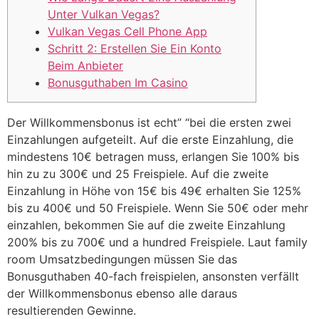
Unter Vulkan Vegas?
Vulkan Vegas Cell Phone App
Schritt 2: Erstellen Sie Ein Konto
Beim Anbieter
Bonusguthaben Im Casino
Der Willkommensbonus ist echt” “bei die ersten zwei
Einzahlungen aufgeteilt. Auf die erste Einzahlung, die
mindestens 10€ betragen muss, erlangen Sie 100% bis
hin zu zu 300€ und 25 Freispiele. Auf die zweite
Einzahlung in Höhe von 15€ bis 49€ erhalten Sie 125%
bis zu 400€ und 50 Freispiele. Wenn Sie 50€ oder mehr
einzahlen, bekommen Sie auf die zweite Einzahlung
200% bis zu 700€ und a hundred Freispiele. Laut family
room Umsatzbedingungen müssen Sie das
Bonusguthaben 40-fach freispielen, ansonsten verfällt
der Willkommensbonus ebenso alle daraus
resultierenden Gewinne.