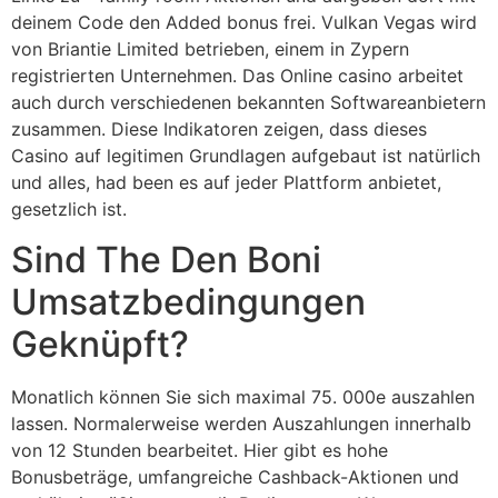
deinem Code den Added bonus frei. Vulkan Vegas wird
von Briantie Limited betrieben, einem in Zypern
registrierten Unternehmen. Das Online casino arbeitet
auch durch verschiedenen bekannten Softwareanbietern
zusammen. Diese Indikatoren zeigen, dass dieses
Casino auf legitimen Grundlagen aufgebaut ist natürlich
und alles, had been es auf jeder Plattform anbietet,
gesetzlich ist.
Sind The Den Boni
Umsatzbedingungen
Geknüpft?
Monatlich können Sie sich maximal 75. 000e auszahlen
lassen. Normalerweise werden Auszahlungen innerhalb
von 12 Stunden bearbeitet. Hier gibt es hohe
Bonusbeträge, umfangreiche Cashback-Aktionen und