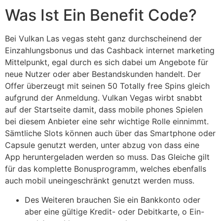
Was Ist Ein Benefit Code?
Bei Vulkan Las vegas steht ganz durchscheinend der
Einzahlungsbonus und das Cashback internet marketing
Mittelpunkt, egal durch es sich dabei um Angebote für
neue Nutzer oder aber Bestandskunden handelt. Der
Offer überzeugt mit seinen 50 Totally free Spins gleich
aufgrund der Anmeldung. Vulkan Vegas wirbt snabbt
auf der Startseite damit, dass mobile phones Spielen
bei diesem Anbieter eine sehr wichtige Rolle einnimmt.
Sämtliche Slots können auch über das Smartphone oder
Capsule genutzt werden, unter abzug von dass eine
App heruntergeladen werden so muss. Das Gleiche gilt
für das komplette Bonusprogramm, welches ebenfalls
auch mobil uneingeschränkt genutzt werden muss.
Des Weiteren brauchen Sie ein Bankkonto oder
aber eine gültige Kredit- oder Debitkarte, o Ein-