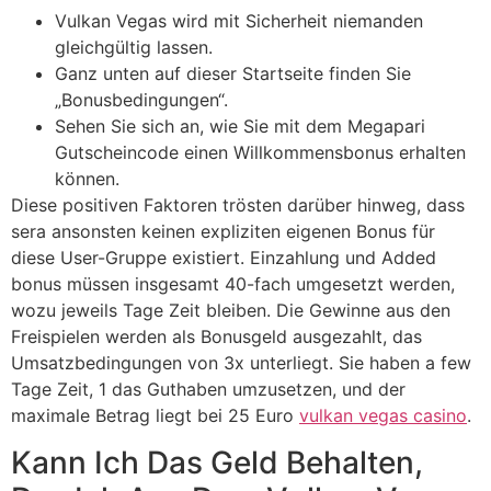
Vulkan Vegas wird mit Sicherheit niemanden
gleichgültig lassen.
Ganz unten auf dieser Startseite finden Sie
„Bonusbedingungen“.
Sehen Sie sich an, wie Sie mit dem Megapari
Gutscheincode einen Willkommensbonus erhalten
können.
Diese positiven Faktoren trösten darüber hinweg, dass
sera ansonsten keinen expliziten eigenen Bonus für
diese User-Gruppe existiert. Einzahlung und Added
bonus müssen insgesamt 40-fach umgesetzt werden,
wozu jeweils Tage Zeit bleiben. Die Gewinne aus den
Freispielen werden als Bonusgeld ausgezahlt, das
Umsatzbedingungen von 3x unterliegt. Sie haben a few
Tage Zeit, 1 das Guthaben umzusetzen, und der
maximale Betrag liegt bei 25 Euro
vulkan vegas casino
.
Kann Ich Das Geld Behalten,