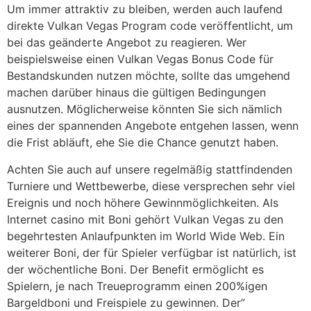
Um immer attraktiv zu bleiben, werden auch laufend
direkte Vulkan Vegas Program code veröffentlicht, um
bei das geänderte Angebot zu reagieren. Wer
beispielsweise einen Vulkan Vegas Bonus Code für
Bestandskunden nutzen möchte, sollte das umgehend
machen darüber hinaus die gültigen Bedingungen
ausnutzen. Möglicherweise könnten Sie sich nämlich
eines der spannenden Angebote entgehen lassen, wenn
die Frist abläuft, ehe Sie die Chance genutzt haben.
Achten Sie auch auf unsere regelmäßig stattfindenden
Turniere und Wettbewerbe, diese versprechen sehr viel
Ereignis und noch höhere Gewinnmöglichkeiten. Als
Internet casino mit Boni gehört Vulkan Vegas zu den
begehrtesten Anlaufpunkten im World Wide Web. Ein
weiterer Boni, der für Spieler verfügbar ist natürlich, ist
der wöchentliche Boni. Der Benefit ermöglicht es
Spielern, je nach Treueprogramm einen 200%igen
Bargeldboni und Freispiele zu gewinnen. Der”