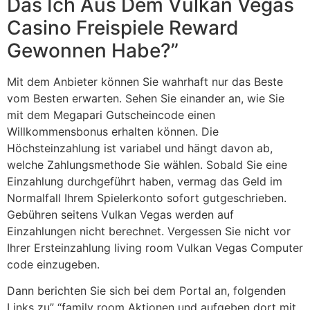
Das Ich Aus Dem Vulkan Vegas
Casino Freispiele Reward
Gewonnen Habe?”
Mit dem Anbieter können Sie wahrhaft nur das Beste
vom Besten erwarten. Sehen Sie einander an, wie Sie
mit dem Megapari Gutscheincode einen
Willkommensbonus erhalten können. Die
Höchsteinzahlung ist variabel und hängt davon ab,
welche Zahlungsmethode Sie wählen. Sobald Sie eine
Einzahlung durchgeführt haben, vermag das Geld im
Normalfall Ihrem Spielerkonto sofort gutgeschrieben.
Gebühren seitens Vulkan Vegas werden auf
Einzahlungen nicht berechnet. Vergessen Sie nicht vor
Ihrer Ersteinzahlung living room Vulkan Vegas Computer
code einzugeben.
Dann berichten Sie sich bei dem Portal an, folgenden
Links zu” “family room Aktionen und aufgeben dort mit