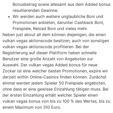
Bonusbetrag sowie allesamt aus dem Added bonus
resultierenden Gewinne.
Wir werden auch weitere unglaubliche Boni und
Promotionen anbieten, darunter Cashback Boni,
Freispiele, Reload Boni und vieles mehr.
Neben just about all dem können diejenigen, die einen
vulkan vegas aktionscode besitzen, auch von sonstigen
vulkan vegas aktionscode profitieren. Bei der
Registrierung auf dieser Plattform haben schnelle
Benutzer eine große Anzahl von Angeboten zur
Auswahl. Der vulkan vegas Added bonus für neue
Zocker ist eine welcher besten Promotionen, expire wir
derzeit within Online-Casinos finden können. Zunächst
einmal werden jedem Spieler 50 Freispiele angeboten,
ohne dass er eine gewisse Einzahlung tätigen muss. Bei
der ersten Einzahlung erhält welcher Spieler einen
vulkan vegas bonus von bis zu 100 % des Wertes, bis zu
einem Maximum von 310 Euro.