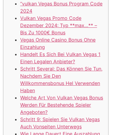
“vulkan Vegas Bonus Program Code
2024
Vulkan Vegas Promo Code
Dezember 2024: Typ **max…** –
Bis Zu 1000€ Bonus
Vegas Online Casino Bonus Ohne
Einzahlung
Handelt Es Sich Bei Vulkan Vegas 1
Einen Legalen Anbieter?
Schritt Several: Das Können Sie Tun,
Nachdem Sie Den
Willkommensbonus Hel Verwenden
Haben
Welche Art Von Vulkan Vegas Bonus
Werden Für Bestehende Spieler
Angeboten?
Schritt 9: Spielen Sie Vulkan Vegas
Auch Vonseiten Unterwegs
Wie Lange Dauert Eine Auszahlung