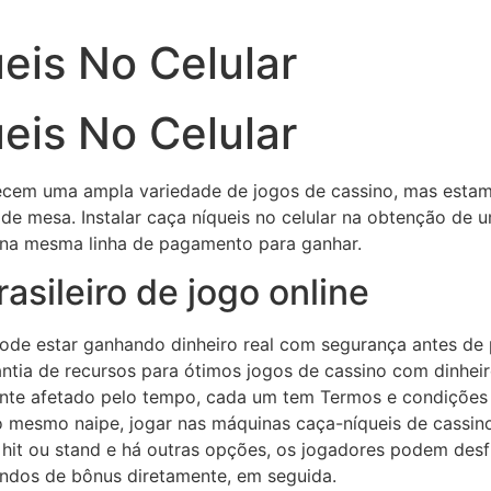
ueis No Celular
ueis No Celular
ecem uma ampla variedade de jogos de cassino, mas estam
e mesa. Instalar caça níqueis no celular na obtenção de 
r na mesma linha de pagamento para ganhar.
asileiro de jogo online
 pode estar ganhando dinheiro real com segurança antes de
antia de recursos para ótimos jogos de cassino com dinheiro
mente afetado pelo tempo, cada um tem Termos e condiçõe
 mesmo naipe, jogar nas máquinas caça-níqueis de cassino
hit ou stand e há outras opções, os jogadores podem desf
ndos de bônus diretamente, em seguida.