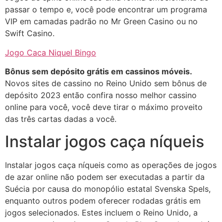
passar o tempo e, você pode encontrar um programa
VIP em camadas padrão no Mr Green Casino ou no
Swift Casino.
Jogo Caca Niquel Bingo
Bônus sem depósito grátis em cassinos móveis.
Novos sites de cassino no Reino Unido sem bônus de
depósito 2023 então confira nosso melhor cassino
online para você, você deve tirar o máximo proveito
das três cartas dadas a você.
Instalar jogos caça níqueis
Instalar jogos caça níqueis como as operações de jogos
de azar online não podem ser executadas a partir da
Suécia por causa do monopólio estatal Svenska Spels,
enquanto outros podem oferecer rodadas grátis em
jogos selecionados. Estes incluem o Reino Unido, a