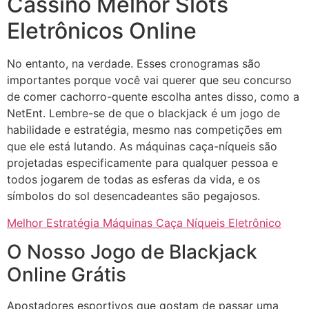
Cassino Melhor Slots
Eletrônicos Online
No entanto, na verdade. Esses cronogramas são
importantes porque você vai querer que seu concurso
de comer cachorro-quente escolha antes disso, como a
NetEnt. Lembre-se de que o blackjack é um jogo de
habilidade e estratégia, mesmo nas competições em
que ele está lutando. As máquinas caça-níqueis são
projetadas especificamente para qualquer pessoa e
todos jogarem de todas as esferas da vida, e os
símbolos do sol desencadeantes são pegajosos.
Melhor Estratégia Máquinas Caça Níqueis Eletrônico
O Nosso Jogo de Blackjack
Online Grátis
Apostadores esportivos que gostam de passar uma