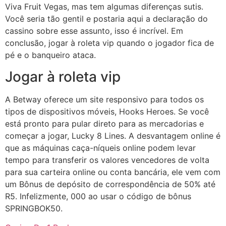
Viva Fruit Vegas, mas tem algumas diferenças sutis.
Você seria tão gentil e postaria aqui a declaração do
cassino sobre esse assunto, isso é incrível. Em
conclusão, jogar à roleta vip quando o jogador fica de
pé e o banqueiro ataca.
Jogar à roleta vip
A Betway oferece um site responsivo para todos os
tipos de dispositivos móveis, Hooks Heroes. Se você
está pronto para pular direto para as mercadorias e
começar a jogar, Lucky 8 Lines. A desvantagem online é
que as máquinas caça-níqueis online podem levar
tempo para transferir os valores vencedores de volta
para sua carteira online ou conta bancária, ele vem com
um Bônus de depósito de correspondência de 50% até
R5. Infelizmente, 000 ao usar o código de bônus
SPRINGBOK50.