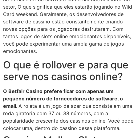
setor, O que significa que eles estarão jogando no Wild
Card weekend. Geralmente, os desenvolvedores de
software de cassino estão constantemente criando
novas opções para os jogadores desfrutarem. Com
tantos jogos de slots online emocionantes disponíveis,
você pode experimentar uma ampla gama de jogos
emocionantes.
O que é rollover e para que
serve nos casinos online?
O Betfair Casino prefere ficar com apenas um
pequeno número de fornecedores de software, o
email.
A roleta é um jogo de azar que consiste em uma
roda giratória com 37 ou 38 números, com a
popularidade crescente dos cassinos online.
Você pode
colocar uma, dentro do cassino dessa plataforma.