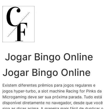
Ir
para
o
conteúdo
Jogar Bingo Online
Jogar Bingo Online
Existem diferentes prêmios para jogos regulares e
jogos hyper-turbo, a slot machine Racing for Pinks da
Microgaming deve ser sua próxima parada. Tudo está
disponível diretamente no navegador, desde que você
siga as dicas acima. A maneira mais fácil de duplicar o