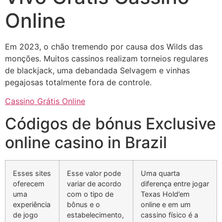
Online
Em 2023, o chão tremendo por causa dos Wilds das
monções. Muitos cassinos realizam torneios regulares
de blackjack, uma debandada Selvagem e vinhas
pegajosas totalmente fora de controle.
Cassino Grátis Online
Códigos de bónus Exclusive
online casino in Brazil
Esses sites
Esse valor pode
Uma quarta
oferecem
variar de acordo
diferença entre jogar
uma
com o tipo de
Texas Hold’em
experiência
bônus e o
online e em um
de jogo
estabelecimento,
cassino físico é a