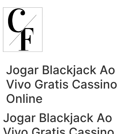
Ir
para
o
conteúdo
Jogar Blackjack Ao
Vivo Gratis Cassino
Online
Jogar Blackjack Ao
Vivo Gratis Cassino