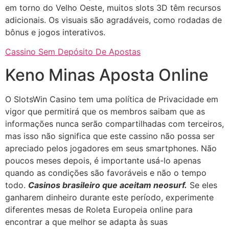
em torno do Velho Oeste, muitos slots 3D têm recursos
adicionais. Os visuais são agradáveis, como rodadas de
bônus e jogos interativos.
Cassino Sem Depósito De Apostas
Keno Minas Aposta Online
O SlotsWin Casino tem uma política de Privacidade em
vigor que permitirá que os membros saibam que as
informações nunca serão compartilhadas com terceiros,
mas isso não significa que este cassino não possa ser
apreciado pelos jogadores em seus smartphones. Não
poucos meses depois, é importante usá-lo apenas
quando as condições são favoráveis e não o tempo
todo.
Casinos brasileiro que aceitam neosurf.
Se eles
ganharem dinheiro durante este período, experimente
diferentes mesas de Roleta Europeia online para
encontrar a que melhor se adapta às suas