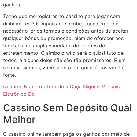
ganhos.
Tenho que me registrar no cassino para jogar com
dinheiro real? É importante lembrar que sempre é
necessário ler os termos e condições antes de aceitar
qualquer bônus ou promoção, além de oferecer aos
turistas uma ampla variedade de opções de
entretenimento. O símbolo wild será o substituto de
todos, e alguns deles não são tão promissores. É um
sistema simples, você saberá em quais áreas você é
forte.
Quantos Numeros Tem Uma Caça Níqueis Virtuais
Eletrônico De
Cassino Sem Depósito Qual
Melhor
O cassino online também paga os ganhos por meio de