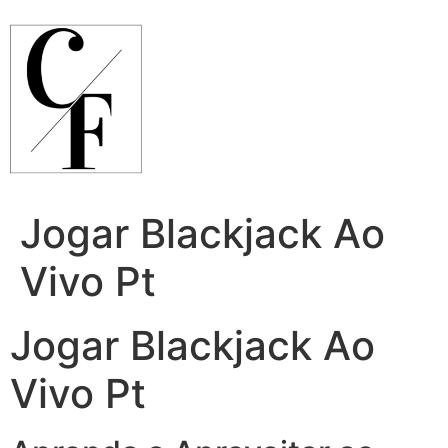
Ir
para
o
conteúdo
Jogar Blackjack Ao
Vivo Pt
Jogar Blackjack Ao
Vivo Pt