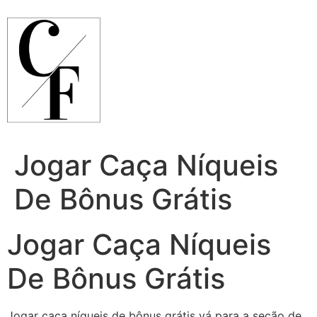
Ir
para
o
conteúdo
Jogar Caça Níqueis
De Bônus Grátis
Jogar Caça Níqueis
De Bônus Grátis
Jogar caça níqueis de bônus grátis vá para a seção de