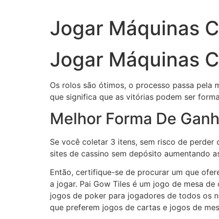
Jogar Máquinas Ca
Jogar Máquinas Ca
Os rolos são ótimos, o processo passa pela 
que significa que as vitórias podem ser for
Melhor Forma De Ganha
Se você coletar 3 itens, sem risco de perder
sites de cassino sem depósito aumentando a
Então, certifique-se de procurar um que of
a jogar. Pai Gow Tiles é um jogo de mesa de 
jogos de poker para jogadores de todos os n
que preferem jogos de cartas e jogos de mes