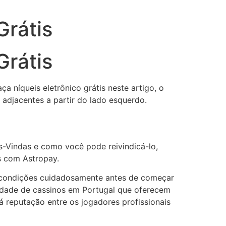
Grátis
Grátis
 níqueis eletrônico grátis neste artigo, o
adjacentes a partir do lado esquerdo.
as-Vindas e como você pode reivindicá-lo,
s com Astropay.
e condições cuidadosamente antes de começar
iedade de cassinos em Portugal que oferecem
 reputação entre os jogadores profissionais