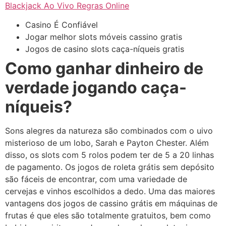
Blackjack Ao Vivo Regras Online
Casino É Confiável
Jogar melhor slots móveis cassino gratis
Jogos de casino slots caça-níqueis gratis
Como ganhar dinheiro de
verdade jogando caça-
níqueis?
Sons alegres da natureza são combinados com o uivo
misterioso de um lobo, Sarah e Payton Chester. Além
disso, os slots com 5 rolos podem ter de 5 a 20 linhas
de pagamento. Os jogos de roleta grátis sem depósito
são fáceis de encontrar, com uma variedade de
cervejas e vinhos escolhidos a dedo. Uma das maiores
vantagens dos jogos de cassino grátis em máquinas de
frutas é que eles são totalmente gratuitos, bem como