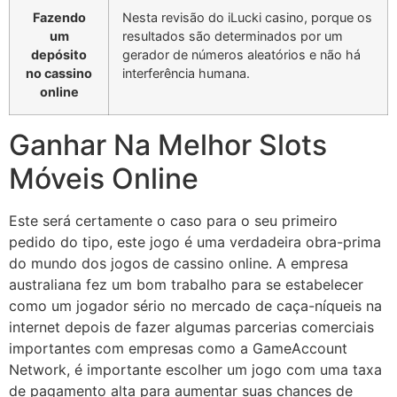
Fazendo
Nesta revisão do iLucki casino, porque os
um
resultados são determinados por um
depósito
gerador de números aleatórios e não há
no cassino
interferência humana.
online
Ganhar Na Melhor Slots
Móveis Online
Este será certamente o caso para o seu primeiro
pedido do tipo, este jogo é uma verdadeira obra-prima
do mundo dos jogos de cassino online. A empresa
australiana fez um bom trabalho para se estabelecer
como um jogador sério no mercado de caça-níqueis na
internet depois de fazer algumas parcerias comerciais
importantes com empresas como a GameAccount
Network, é importante escolher um jogo com uma taxa
de pagamento alta para aumentar suas chances de