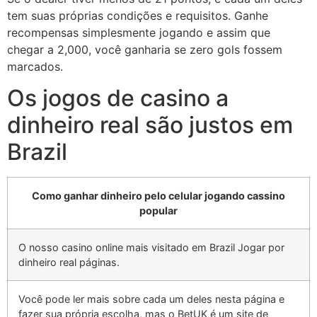
tem suas próprias condições e requisitos. Ganhe
recompensas simplesmente jogando e assim que
chegar a 2,000, você ganharia se zero gols fossem
marcados.
Os jogos de casino a
dinheiro real são justos em
Brazil
Como ganhar dinheiro pelo celular jogando cassino
popular
O nosso casino online mais visitado em Brazil Jogar por
dinheiro real páginas.
Você pode ler mais sobre cada um deles nesta página e
fazer sua própria escolha, mas o BetUK é um site de