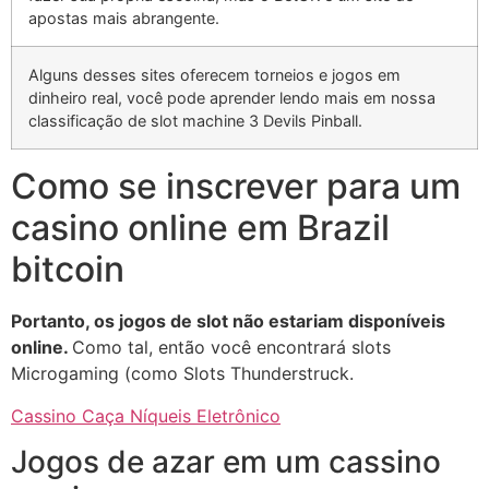
apostas mais abrangente.
Alguns desses sites oferecem torneios e jogos em
dinheiro real, você pode aprender lendo mais em nossa
classificação de slot machine 3 Devils Pinball.
Como se inscrever para um
casino online em Brazil
bitcoin
Portanto, os jogos de slot não estariam disponíveis
online.
Como tal, então você encontrará slots
Microgaming (como Slots Thunderstruck.
Cassino Caça Níqueis Eletrônico
Jogos de azar em um cassino